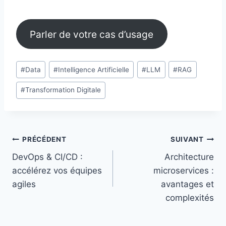
Parler de votre cas d’usage
Étiquettes
#
Data
#
Intelligence Artificielle
#
LLM
#
RAG
de
#
Transformation Digitale
la
publication :
Navigation
PRÉCÉDENT
SUIVANT
DevOps & CI/CD :
Architecture
de
accélérez vos équipes
microservices :
l’article
agiles
avantages et
complexités