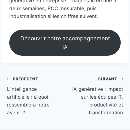
générative en entreprise : diagnostic en une à
deux semaines, POC mesurable, puis
industrialisation si les chiffres suivent.
Découvrir notre accompagnement
IA
Navigation
PRÉCÉDENT
SUIVANT
L’intelligence
IA générative : impact
de
artificielle : à quoi
sur les équipes IT,
l’article
ressemblera notre
productivité et
avenir ?
transformation