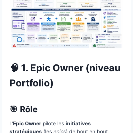
🧠 1. Epic Owner (niveau
Portfolio)
🎯 Rôle
L’
Epic Owner
pilote les
initiatives
stratégiques
(les
epics
) de bout en bout.