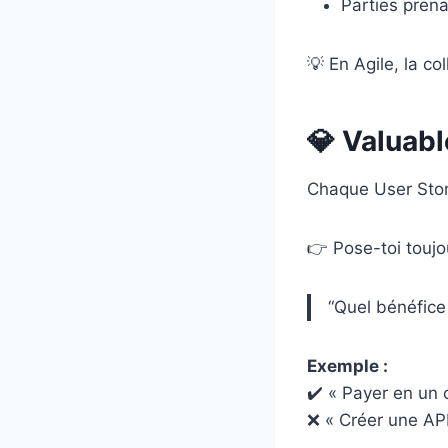
Parties pren
💡 En Agile, la co
💎 Valuabl
Chaque User Stor
👉 Pose-toi toujo
“Quel bénéfice p
Exemple :
✔️ « Payer en un 
❌ « Créer une API