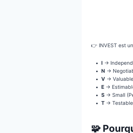
👉 INVEST est un 
I
→ Independe
N
→ Negotiab
V
→ Valuable 
E
→ Estimable
S
→ Small (Pe
T
→ Testable 
🧩 Pourqu