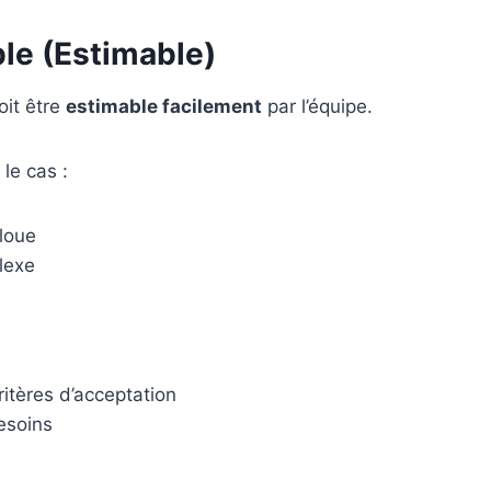
le (Estimable)
oit être
estimable facilement
par l’équipe.
 le cas :
floue
lexe
ritères d’acceptation
besoins