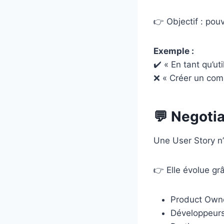
👉 Objectif : pou
Exemple :
✔️ « En tant qu’ut
❌ « Créer un com
💬 Negoti
Une User Story n’e
👉 Elle évolue gr
Product Own
Développeur