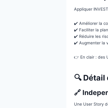
Appliquer INVEST
✔️ Améliorer la 
✔️ Faciliter la pla
✔️ Réduire les ri
✔️ Augmenter la va
👉 En clair : des 
🔍 Détail
🔗 Indepe
Une User Story d